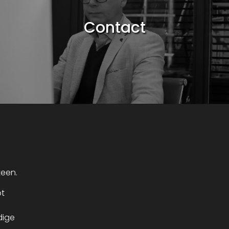
Contact
teen.
ot
dige